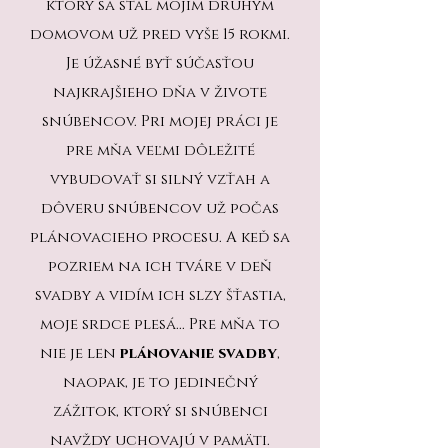
ktorý sa stal mojim druhým
domovom už pred vyše 15 rokmi.
Je úžasné byť súčasťou
najkrajšieho dňa v živote
snúbencov. Pri mojej práci je
pre mňa veľmi dôležité
vybudovať si silný vzťah a
dôveru snúbencov už počas
plánovacieho procesu. A keď sa
pozriem na ich tváre v deň
svadby a vidím ich slzy šťastia,
moje srdce plesá... Pre mňa to
nie je len
plánovanie svadby
,
naopak, je to jedinečný
zážitok, ktorý si snúbenci
navždy uchovajú v pamäti.